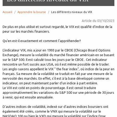
Accueil
Apprendre la bourse
page:
Les différents niveaux du VIX
Article du
03/10/2023
De plus en plus utilisé et surtout regardé, le VIX est qualifié d'indice de la
peur sur les marchés financiers.
Qu'en est-il exactement et comment l'appréhender?
L'indicateur VIX, mis a jour en 1993 par le CBOE (Chicago Board Options
Exchange), mesure la volatilité du marché financier américain en se basant
sur le S&P 500. Il est calculé tous les jours par le CBOE . Cet indicateur
rencontre un fort succès aux USA, où il est même possible de le trader.
Les anglo-saxons appellent le VIX " the fear index", où indice de la peur en
français. Sa mesure de la volatilité se traduit en fait par une mesure de la
nervosité des marchés. En effet, s'il est à la base développé comme un
indicateur, on peut maintenant parler d'un indice à part entière.
Le VIX est coté en points de pourcentage. Il est censé traduire
approximativement les variations du S&P 500 sur une période de 30 jours
à venir, qui est ensuite annualisée.
D'autres indices de volatilité, indexé sur d'autres indices boursiers ont
également été créés, comme le VNX qui mesure la volatilité sur le
NASDAQ 100 ou bien le VXD qui mesure la volatilité sur l'indice Dow