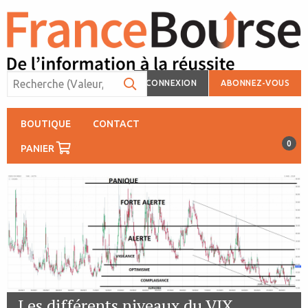
CONNEXION
ABONNEZ-VOUS
BOUTIQUE
CONTACT
0
PANIER
Les différents niveaux du VIX