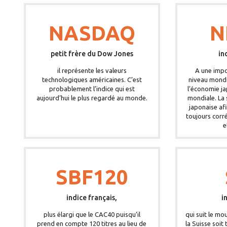
NASDAQ
N
petit frère du Dow Jones
in
il représente les valeurs
A une impo
technologiques américaines. C’est
niveau mondia
probablement l’indice qui est
l’économie j
aujourd’hui le plus regardé au monde.
mondiale. La 
japonaise afi
toujours corr
e
SBF120
indice français,
i
plus élargi que le CAC40 puisqu’il
qui suit le m
prend en compte 120 titres au lieu de
la Suisse soi