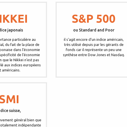
IKKEI
S&P 500
dice japonais
ou Standard and Poor
rtance particulière au
il s’agit encore d’un indice américain,
l, du fait de la place de
très utilisé depuis par les gérants de
aponaise dans l’économie
fonds car il représente un peu une
spécificité de l’économie
synthèse entre Dow Jones et Nasdaq.
n que le Nikkei n’est pas
élé aux indices européens
t américains.
SMI
ndice suisse,
ouvement général bien que
t totalement indépendante