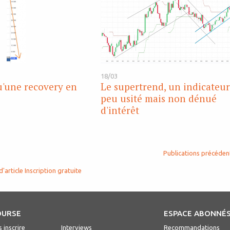
18/03
u'une recovery en
Le supertrend, un indicateu
peu usité mais non dénué
d'intérêt
Publications précéden
d'article
Inscription gratuite
OURSE
ESPACE ABONNÉ
 inscrire
Interviews
Recommandations