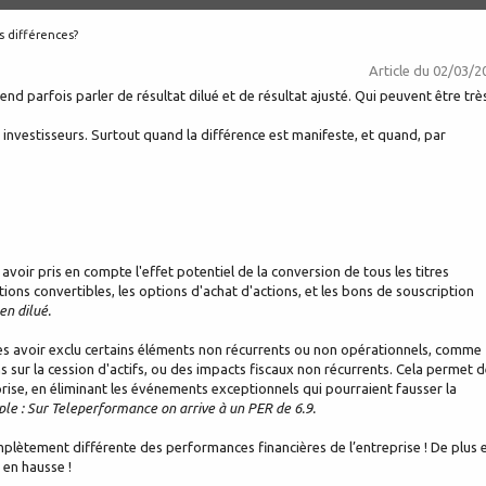
es différences?
Article du
02/03/2
nd parfois parler de résultat dilué et de résultat ajusté. Qui peuvent être trè
investisseurs. Surtout quand la différence est manifeste, et quand, par
 avoir pris en compte l'effet potentiel de la conversion de tous les titres
ons convertibles, les options d'achat d'actions, et les bons de souscription
en dilué.
après avoir exclu certains éléments non récurrents ou non opérationnels, comme
 sur la cession d'actifs, ou des impacts fiscaux non récurrents. Cela permet 
prise, en éliminant les événements exceptionnels qui pourraient fausser la
le : Sur Teleperformance on arrive à un PER de 6.9.
plètement différente des performances financières de l’entreprise ! De plus 
 en hausse !