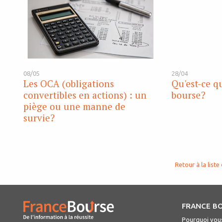
08/05
28/04
Les OCA (obligations
Qu'est-ce q
convertibles en actions) : un
bourse?
piège ou une manne de
survie?
Retour à la liste 
FRANCE B
Pourquoi vous