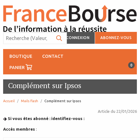
CONNEXION
ABONNEZ-VOUS
BOUTIQUE
CONTACT
0
PANIER
Complément sur Ipsos
Accueil
Mails flash
page:
Complément sur Ipsos
Article du
22/01/2026
Si vous êtes abonné : identifiez-vous :
Accès membres
: