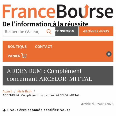
CONNEXION
ABONNEZ-VOUS
BOUTIQUE
CONTACT
0
PANIER
ADDENDUM : Complément
concernant ARCELOR-MITTAL
Accueil
Mails flash
page:
ADDENDUM : Complément concernant ARCELOR-MITTAL
Article du
29/01/2026
Si vous êtes abonné : identifiez-vous :