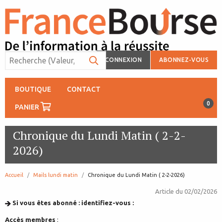
CONNEXION
ABONNEZ-VOUS
BOUTIQUE
CONTACT
0
PANIER
Chronique du Lundi Matin ( 2-2-
2026)
Accueil
Mails lundi matin
page:
Chronique du Lundi Matin ( 2-2-2026)
Article du
02/02/2026
Si vous êtes abonné : identifiez-vous :
Accès membres
: