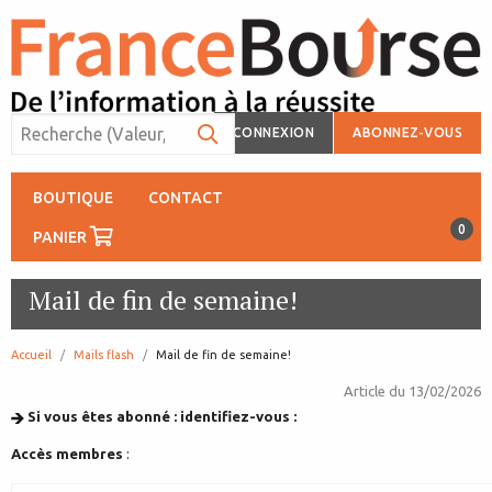
CONNEXION
ABONNEZ-VOUS
BOUTIQUE
CONTACT
0
PANIER
Mail de fin de semaine!
Accueil
Mails flash
page:
Mail de fin de semaine!
Article du
13/02/2026
Si vous êtes abonné : identifiez-vous :
Accès membres
: