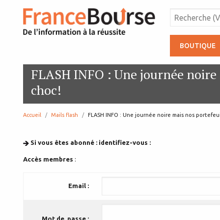
BOUTIQUE
FLASH INFO : Une journée noire m
choc!
Accueil
Mails flash
page:
FLASH INFO : Une journée noire mais nos portefeui
Si vous êtes abonné : identifiez-vous :
Accès membres
:
Email :
Mot de passe :