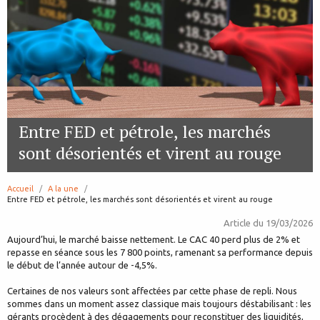
Entre FED et pétrole, les marchés
sont désorientés et virent au rouge
Accueil
A la une
page:
Entre FED et pétrole, les marchés sont désorientés et virent au rouge
Article du
19/03/2026
Aujourd’hui, le marché baisse nettement. Le CAC 40 perd plus de 2% et
repasse en séance sous les 7 800 points, ramenant sa performance depuis
le début de l’année autour de -4,5%.
Certaines de nos valeurs sont affectées par cette phase de repli. Nous
sommes dans un moment assez classique mais toujours déstabilisant : les
gérants procèdent à des dégagements pour reconstituer des liquidités,