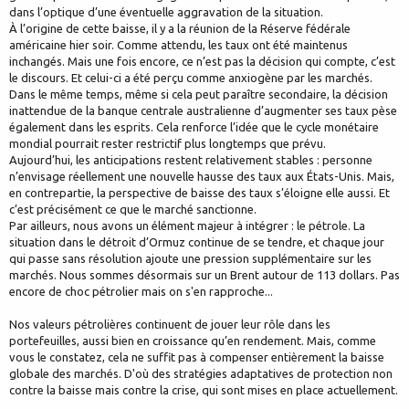
dans l’optique d’une éventuelle aggravation de la situation.
À l’origine de cette baisse, il y a la réunion de la Réserve fédérale
américaine hier soir. Comme attendu, les taux ont été maintenus
inchangés. Mais une fois encore, ce n’est pas la décision qui compte, c’est
le discours. Et celui-ci a été perçu comme anxiogène par les marchés.
Dans le même temps, même si cela peut paraître secondaire, la décision
inattendue de la banque centrale australienne d’augmenter ses taux pèse
également dans les esprits. Cela renforce l’idée que le cycle monétaire
mondial pourrait rester restrictif plus longtemps que prévu.
Aujourd’hui, les anticipations restent relativement stables : personne
n’envisage réellement une nouvelle hausse des taux aux États-Unis. Mais,
en contrepartie, la perspective de baisse des taux s’éloigne elle aussi. Et
c’est précisément ce que le marché sanctionne.
Par ailleurs, nous avons un élément majeur à intégrer : le pétrole. La
situation dans le détroit d’Ormuz continue de se tendre, et chaque jour
qui passe sans résolution ajoute une pression supplémentaire sur les
marchés. Nous sommes désormais sur un Brent autour de 113 dollars. Pas
encore de choc pétrolier mais on s'en rapproche...
Nos valeurs pétrolières continuent de jouer leur rôle dans les
portefeuilles, aussi bien en croissance qu’en rendement. Mais, comme
vous le constatez, cela ne suffit pas à compenser entièrement la baisse
globale des marchés. D'où des stratégies adaptatives de protection non
contre la baisse mais contre la crise, qui sont mises en place actuellement.