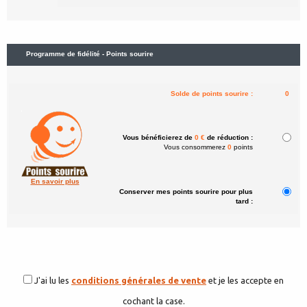
Programme de fidélité - Points sourire
Solde de points sourire :
0
Vous bénéficierez de
0 €
de réduction :
Vous consommerez
0
points
En savoir plus
Conserver mes points sourire pour plus
tard :
J'ai lu les
conditions générales de vente
et je les accepte en
cochant la case.