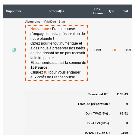
Prix
Supprimer
Produit(s)
Qté.
Total
Unitaire
Abonnement Privilège - 1 an
Nouveauté :
Francebourse
s'engage dans la préservation de
notre planète !
Optez pour le tout numérique et
aidez nous à préserver nos forêts
1199
1
1199
en choisissant ne ne pas recevoir
la lettre papier...
Et économisez aussi la somme de
159 euros
.
Cliquez
ICI
pour vous engager
aux cotés de Francebourse.
Sous-total HT :
1136.49
Frais de préparation :
0
Dont TVA(5.5%) :
62.51
Dont TVA(20%) :
0
TOTAL TTC en € :
1199