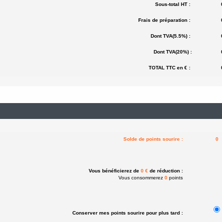
Sous-total HT :
Frais de préparation :
Dont TVA(5.5%) :
Dont TVA(20%) :
TOTAL TTC en € :
Solde de points sourire :
0
Vous bénéficierez de
0 €
de réduction :
Vous consommerez
0
points
Conserver mes points sourire pour plus tard :