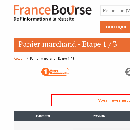
BOUTIQUE
Panier marchand - Etape 1 / 3
Accueil
page:
Panier marchand - Etape 1 / 3
Vous n'avez aucu
Supprimer
Produit(s)