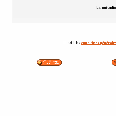
La réducti
J'ai lu les
conditions générale