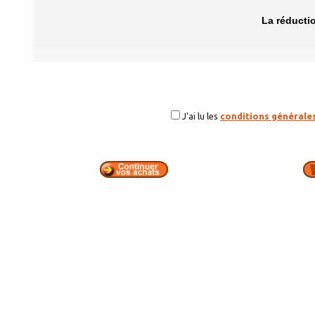
La réducti
J'ai lu les
conditions générale