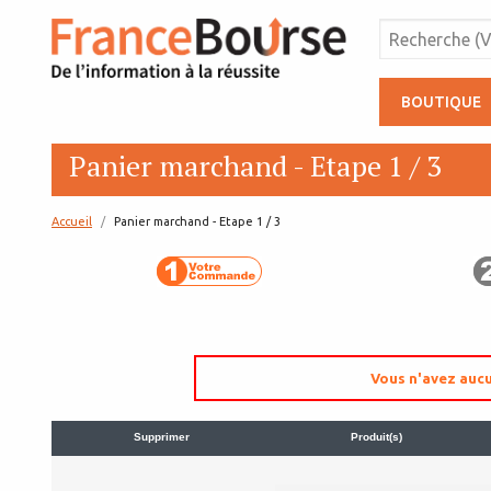
BOUTIQUE
Panier marchand - Etape 1 / 3
Accueil
page:
Panier marchand - Etape 1 / 3
Vous n'avez aucu
Supprimer
Produit(s)