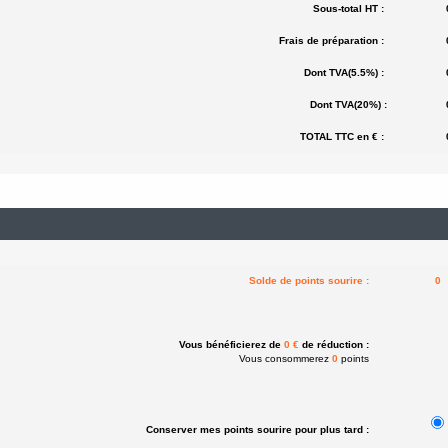
Sous-total HT :
Frais de préparation :
Dont TVA(5.5%) :
Dont TVA(20%) :
TOTAL TTC en € :
Solde de points sourire :
0
Vous bénéficierez de
0 €
de réduction :
Vous consommerez
0
points
Conserver mes points sourire pour plus tard :