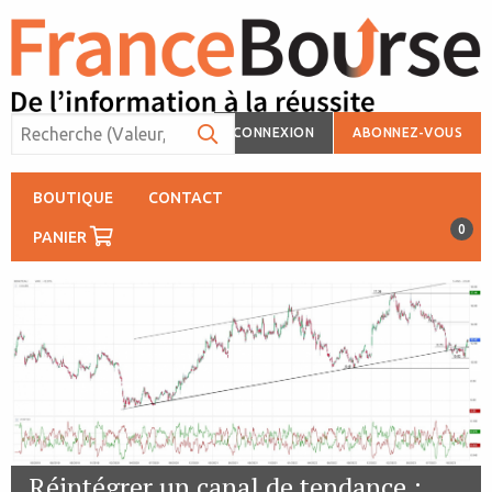
CONNEXION
ABONNEZ-VOUS
BOUTIQUE
CONTACT
0
PANIER
Réintégrer un canal de tendance :