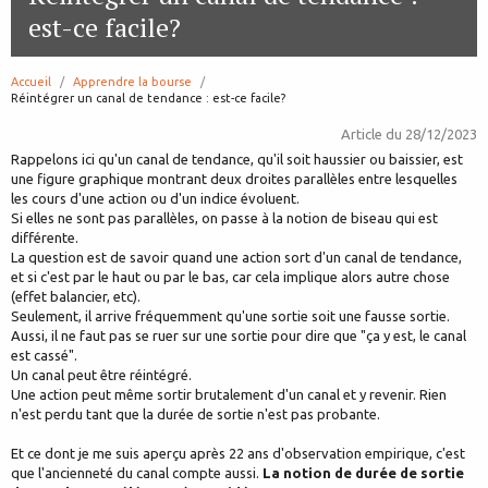
est-ce facile?
Accueil
Apprendre la bourse
page:
Réintégrer un canal de tendance : est-ce facile?
Article du
28/12/2023
Rappelons ici qu'un canal de tendance, qu'il soit haussier ou baissier, est
une figure graphique montrant deux droites parallèles entre lesquelles
les cours d'une action ou d'un indice évoluent.
Si elles ne sont pas parallèles, on passe à la notion de biseau qui est
différente.
La question est de savoir quand une action sort d'un canal de tendance,
et si c'est par le haut ou par le bas, car cela implique alors autre chose
(effet balancier, etc).
Seulement, il arrive fréquemment qu'une sortie soit une fausse sortie.
Aussi, il ne faut pas se ruer sur une sortie pour dire que "ça y est, le canal
est cassé".
Un canal peut être réintégré.
Une action peut même sortir brutalement d'un canal et y revenir. Rien
n'est perdu tant que la durée de sortie n'est pas probante.
Et ce dont je me suis aperçu après 22 ans d'observation empirique, c'est
que l'ancienneté du canal compte aussi.
La notion de durée de sortie