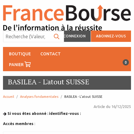
CONNEXION
ABONNEZ-VOUS
BOUTIQUE
CONTACT
0
PANIER
BASILEA - L'atout SUISSE
Accueil
Analyses fondamentales
page:
BASILEA - L'atout SUISSE
Article du
16/12/2025
Si vous êtes abonné : identifiez-vous :
Accès membres
: