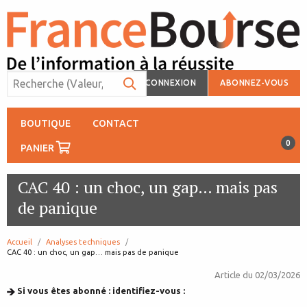
CONNEXION
ABONNEZ-VOUS
BOUTIQUE
CONTACT
0
PANIER
CAC 40 : un choc, un gap… mais pas
de panique
Accueil
Analyses techniques
page:
CAC 40 : un choc, un gap… mais pas de panique
Article du
02/03/2026
Si vous êtes abonné : identifiez-vous :