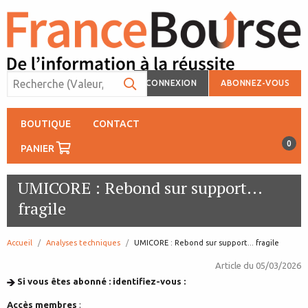
CONNEXION
ABONNEZ-VOUS
BOUTIQUE
CONTACT
0
PANIER
UMICORE : Rebond sur support...
fragile
Accueil
Analyses techniques
page:
UMICORE : Rebond sur support... fragile
Article du
05/03/2026
Si vous êtes abonné : identifiez-vous :
Accès membres
: