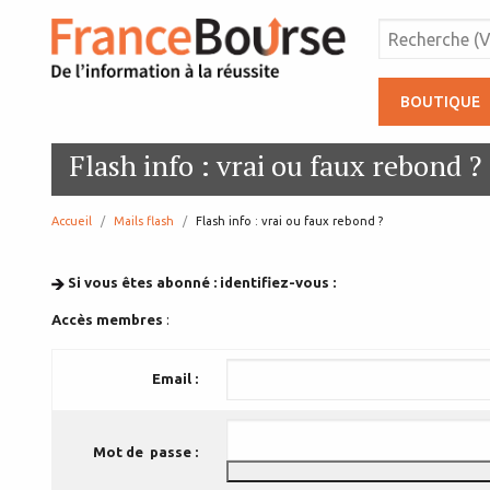
BOUTIQUE
Flash info : vrai ou faux rebond ?
Accueil
Mails flash
page:
Flash info : vrai ou faux rebond ?
Si vous êtes abonné : identifiez-vous :
Accès membres
:
Email :
Mot de passe :