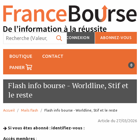
CONNEXION
ABONNEZ-VOUS
BOUTIQUE
CONTACT
0
PANIER
Flash info bourse - Worldline, Stif et
le reste
Accueil
Mails flash
page:
Flash info bourse - Worldline, Stif et le reste
Article du
27/03/2026
Si vous êtes abonné : identifiez-vous :
Accès membres
: