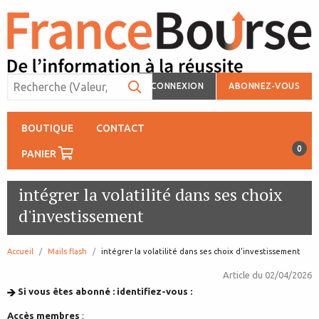
CONNEXION
ABONNEZ-VOUS
BOUTIQUE
CONTACT
0
PANIER
intégrer la volatilité dans ses choix
d'investissement
Accueil
Mails flash
page:
intégrer la volatilité dans ses choix d'investissement
Article du
02/04/2026
Si vous êtes abonné : identifiez-vous :
Accès membres
: