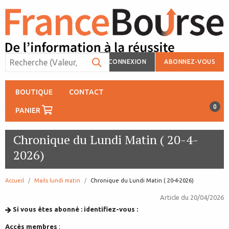
CONNEXION
ABONNEZ-VOUS
BOUTIQUE
CONTACT
0
PANIER
Chronique du Lundi Matin ( 20-4-
2026)
Accueil
Mails lundi matin
page:
Chronique du Lundi Matin ( 20-4-2026)
Article du
20/04/2026
Si vous êtes abonné : identifiez-vous :
Accès membres
: