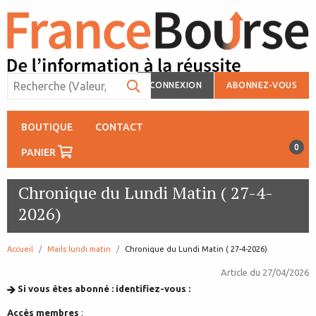
CONNEXION
ABONNEZ-VOUS
BOUTIQUE
CONTACT
0
PANIER
Chronique du Lundi Matin ( 27-4-
2026)
Accueil
Mails lundi matin
page:
Chronique du Lundi Matin ( 27-4-2026)
Article du
27/04/2026
Si vous êtes abonné : identifiez-vous :
Accès membres
: