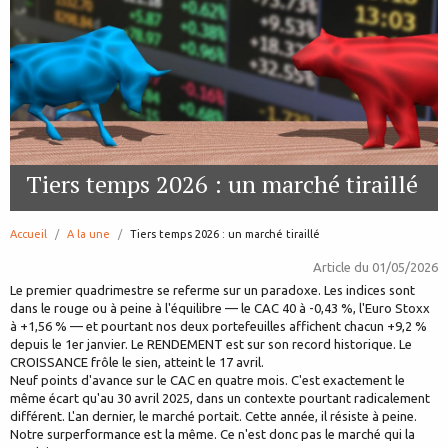
Tiers temps 2026 : un marché tiraillé
Accueil
A la une
page:
Tiers temps 2026 : un marché tiraillé
Article du
01/05/2026
Le premier quadrimestre se referme sur un paradoxe. Les indices sont
dans le rouge ou à peine à l'équilibre — le CAC 40 à -0,43 %, l'Euro Stoxx
à +1,56 % — et pourtant nos deux portefeuilles affichent chacun +9,2 %
depuis le 1er janvier. Le RENDEMENT est sur son record historique. Le
CROISSANCE frôle le sien, atteint le 17 avril.
Neuf points d'avance sur le CAC en quatre mois. C'est exactement le
même écart qu'au 30 avril 2025, dans un contexte pourtant radicalement
différent. L'an dernier, le marché portait. Cette année, il résiste à peine.
Notre surperformance est la même. Ce n'est donc pas le marché qui la