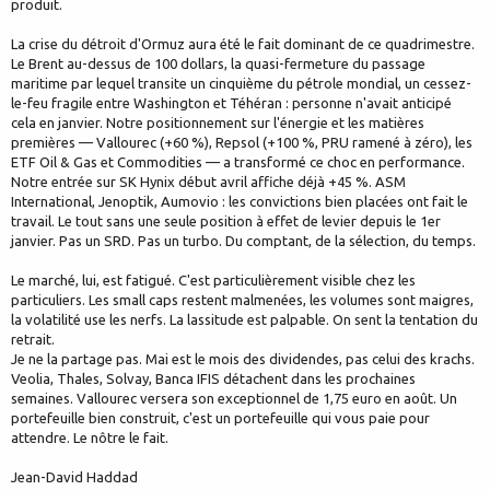
produit.
La crise du détroit d'Ormuz aura été le fait dominant de ce quadrimestre.
Le Brent au-dessus de 100 dollars, la quasi-fermeture du passage
maritime par lequel transite un cinquième du pétrole mondial, un cessez-
le-feu fragile entre Washington et Téhéran : personne n'avait anticipé
cela en janvier. Notre positionnement sur l'énergie et les matières
premières — Vallourec (+60 %), Repsol (+100 %, PRU ramené à zéro), les
ETF Oil & Gas et Commodities — a transformé ce choc en performance.
Notre entrée sur SK Hynix début avril affiche déjà +45 %. ASM
International, Jenoptik, Aumovio : les convictions bien placées ont fait le
travail. Le tout sans une seule position à effet de levier depuis le 1er
janvier. Pas un SRD. Pas un turbo. Du comptant, de la sélection, du temps.
Le marché, lui, est fatigué. C'est particulièrement visible chez les
particuliers. Les small caps restent malmenées, les volumes sont maigres,
la volatilité use les nerfs. La lassitude est palpable. On sent la tentation du
retrait.
Je ne la partage pas. Mai est le mois des dividendes, pas celui des krachs.
Veolia, Thales, Solvay, Banca IFIS détachent dans les prochaines
semaines. Vallourec versera son exceptionnel de 1,75 euro en août. Un
portefeuille bien construit, c'est un portefeuille qui vous paie pour
attendre. Le nôtre le fait.
Jean-David Haddad