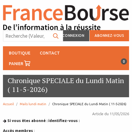
CONNEXION
ABONNEZ-VOUS
BOUTIQUE
CONTACT
0
PANIER
Chronique SPECIALE du Lundi Matin
( 11-5-2026)
Accueil
Mails lundi matin
page:
Chronique SPECIALE du Lundi Matin ( 11-5-2026)
Article du
11/05/2026
Si vous êtes abonné : identifiez-vous :
Accès membres
: