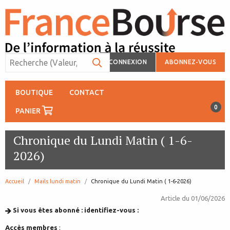
CONNEXION
ABONNEZ-VOUS
BOUTIQUE
CONTACT
0
PANIER
Chronique du Lundi Matin ( 1-6-
2026)
Accueil
Mails lundi matin
page:
Chronique du Lundi Matin ( 1-6-2026)
Article du
01/06/2026
Si vous êtes abonné : identifiez-vous :
Accès membres
: