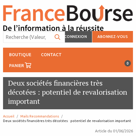
CONNEXION
ABONNEZ-VOUS
BOUTIQUE
CONTACT
0
PANIER
Deux sociétés financières très
décotées : potentiel de revalorisation
important
Accueil
Mails Recommandations
page:
Deux sociétés financières très décotées : potentiel de revalorisation important
Article du
01/06/2026