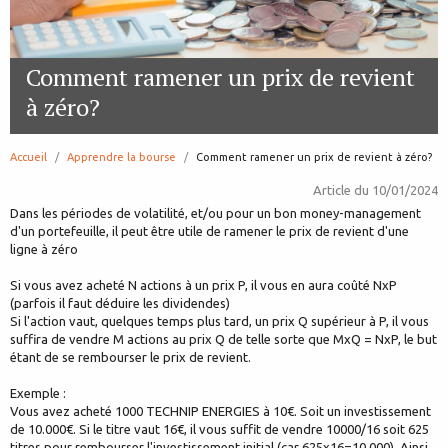
Comment ramener un prix de revient
à zéro?
Accueil
Apprendre la bourse
page:
Comment ramener un prix de revient à zéro?
Article du
10/01/2024
Dans les périodes de volatilité, et/ou pour un bon money-management
d'un portefeuille, il peut être utile de ramener le prix de revient d'une
ligne à zéro
Si vous avez acheté N actions à un prix P, il vous en aura coûté NxP
(parfois il faut déduire les dividendes)
Si l'action vaut, quelques temps plus tard, un prix Q supérieur à P, il vous
suffira de vendre M actions au prix Q de telle sorte que MxQ = NxP, le but
étant de se rembourser le prix de revient.
Exemple :
Vous avez acheté 1000 TECHNIP ENERGIES à 10€. Soit un investissement
de 10.000€. Si le titre vaut 16€, il vous suffit de vendre 10000/16 soit 625
titres pour rembourser l'investissement initial (car 625x16=10.000). Ainsi,