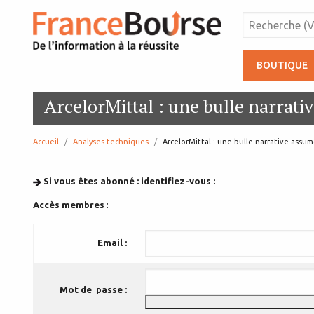
BOUTIQUE
ArcelorMittal : une bulle narrat
Accueil
Analyses techniques
page:
ArcelorMittal : une bulle narrative assu
Si vous êtes abonné : identifiez-vous :
Accès membres
:
Email :
Mot de passe :