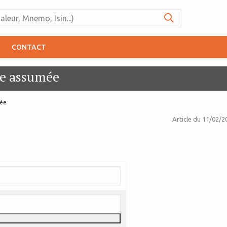
CONTACT
ive assumée
mée
Article du
11/02/2