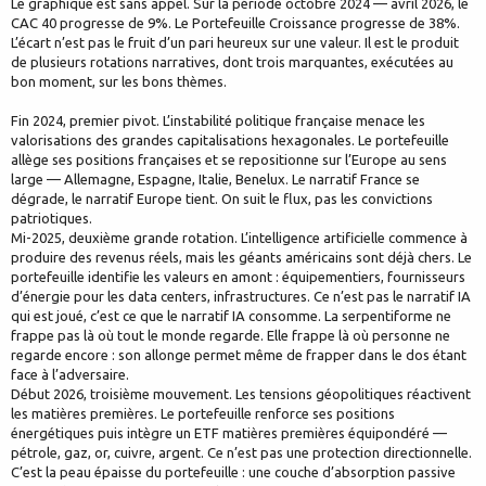
Le graphique est sans appel. Sur la période octobre 2024 — avril 2026, le
CAC 40 progresse de 9%. Le Portefeuille Croissance progresse de 38%.
L’écart n’est pas le fruit d’un pari heureux sur une valeur. Il est le produit
de plusieurs rotations narratives, dont trois marquantes, exécutées au
bon moment, sur les bons thèmes.
Fin 2024, premier pivot. L’instabilité politique française menace les
valorisations des grandes capitalisations hexagonales. Le portefeuille
allège ses positions françaises et se repositionne sur l’Europe au sens
large — Allemagne, Espagne, Italie, Benelux. Le narratif France se
dégrade, le narratif Europe tient. On suit le flux, pas les convictions
patriotiques.
Mi-2025, deuxième grande rotation. L’intelligence artificielle commence à
produire des revenus réels, mais les géants américains sont déjà chers. Le
portefeuille identifie les valeurs en amont : équipementiers, fournisseurs
d’énergie pour les data centers, infrastructures. Ce n’est pas le narratif IA
qui est joué, c’est ce que le narratif IA consomme. La serpentiforme ne
frappe pas là où tout le monde regarde. Elle frappe là où personne ne
regarde encore : son allonge permet même de frapper dans le dos étant
face à l’adversaire.
Début 2026, troisième mouvement. Les tensions géopolitiques réactivent
les matières premières. Le portefeuille renforce ses positions
énergétiques puis intègre un ETF matières premières équipondéré —
pétrole, gaz, or, cuivre, argent. Ce n’est pas une protection directionnelle.
C’est la peau épaisse du portefeuille : une couche d’absorption passive