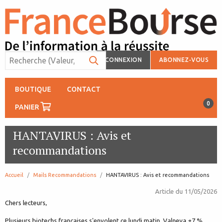
CONNEXION
ABONNEZ-VOUS
BOUTIQUE
CONTACT
0
PANIER
HANTAVIRUS : Avis et
recommandations
Accueil
Mails Recommandations
page:
HANTAVIRUS : Avis et recommandations
Article du
11/05/2026
Chers lecteurs,
Plusieurs biotechs françaises s'envolent ce lundi matin. Valneva +7 %.