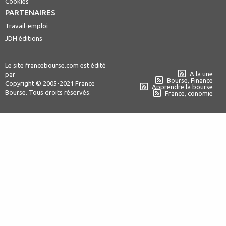
Cookies
PARTENAIRES
Travail-emploi
JDH éditions
Le site francebourse.com est édité
A la une
par
Bourse, Finance
Copyright © 2005-2021 France
Apprendre la bourse
Bourse. Tous droits réservés.
France, conomie