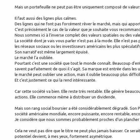
Mais un portefeuille ne peut pas être uniquement composé de valeurs 
Il faut aussi des lignes plus calmes.
Des lignes qui ne font pas forcément rêver le marché, mais qui apporten
C’est précisément le cas de la valeur que je souhaite vous recommand
Nous sommes ici à l’inverse complet des valeurs spatiales ou des vale
La société dont je vais vous parler n’est pas à la mode. Elle n’est pas 
les réseaux sociaux ou les investisseurs américains les plus spéculatif
Son narratif est même largement épuisé.
Le marché l’a oubliée.
Pourtant c'est une société que tout le monde connaît. Beaucoup d’entr
savent parfaitement de quoi il s’agit. Sa marque est entrée dans les u
le marché peut oublier une action, mais il oublie beaucoup plus diff
Et c’est justement ce qui la rend intéressante.
Car cette société va bien. Elle reste très rentable. Elle génère beauc
actions. Elle commence même à distribuer un dividende.
Mais son rang social boursier a été considérablement dégradé. Son PER
société américaine mondiale, encore puissante, encore rentable, enc
Je considère que nous sommes probablement proches d’un plancher 
Cela ne veut pas dire que le titre ne peut plus jamais baisser. Ce serai
potentiel devient, à mes yeux, fortement asymétrique.