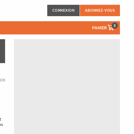
CONNEXION
ABONNEZ-VOUS
0
PANIER
026
t
ns