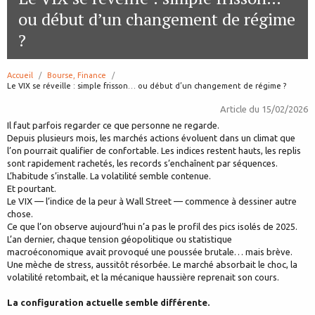
ou début d’un changement de régime
?
Accueil
Bourse, Finance
page:
Le VIX se réveille : simple frisson… ou début d’un changement de régime ?
Article du
15/02/2026
Il faut parfois regarder ce que personne ne regarde.
Depuis plusieurs mois, les marchés actions évoluent dans un climat que
l’on pourrait qualifier de confortable. Les indices restent hauts, les replis
sont rapidement rachetés, les records s’enchaînent par séquences.
L’habitude s’installe. La volatilité semble contenue.
Et pourtant.
Le VIX — l’indice de la peur à Wall Street — commence à dessiner autre
chose.
Ce que l’on observe aujourd’hui n’a pas le profil des pics isolés de 2025.
L’an dernier, chaque tension géopolitique ou statistique
macroéconomique avait provoqué une poussée brutale… mais brève.
Une mèche de stress, aussitôt résorbée. Le marché absorbait le choc, la
volatilité retombait, et la mécanique haussière reprenait son cours.
La configuration actuelle semble différente.