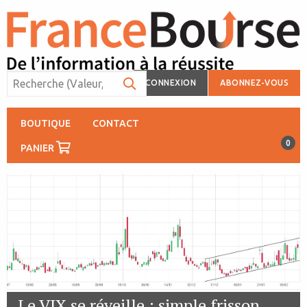
CONNEXION
ABONNEZ-VOUS
BOUTIQUE
CONTACT
0
PANIER
Le VIX se réveille : simple frisson…