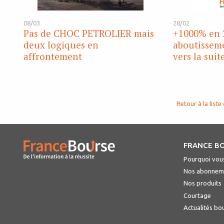
08/03
28/02
Pas de CHOC PETROLIER mais
+1000% en 2
deux logiques en
aboutisseme
affrontement
vers la suit
Retour à la liste 
FRANCE B
Pourquoi vous
Nos abonnem
Nos produits
Courtage
Actualités bo