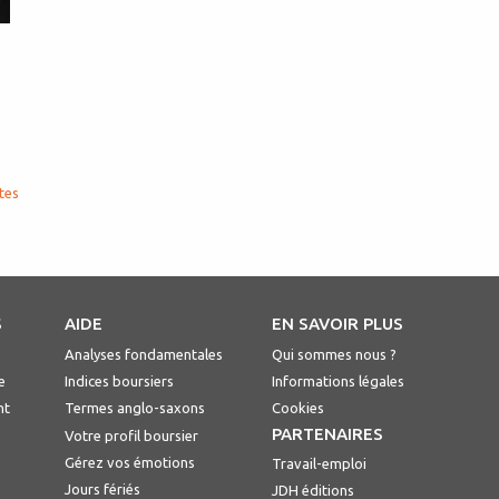
tes
S
AIDE
EN SAVOIR PLUS
Analyses fondamentales
Qui sommes nous ?
e
Indices boursiers
Informations légales
nt
Termes anglo-saxons
Cookies
PARTENAIRES
Votre profil boursier
Gérez vos émotions
Travail-emploi
Jours fériés
JDH éditions