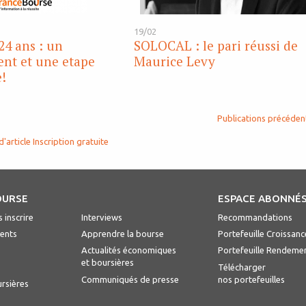
19/02
4 ans : un
SOLOCAL : le pari réussi de
nt et une etape
Maurice Levy
e!
Publications précéden
d'article
Inscription gratuite
OURSE
ESPACE ABONNÉ
 inscrire
Interviews
Recommandations
ents
Apprendre la bourse
Portefeuille Croissanc
Actualités économiques
Portefeuille Rendeme
et boursières
Télécharger
Communiqués de presse
nos portefeuilles
ursières