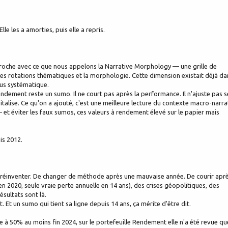
le les a amorties, puis elle a repris.
proche avec ce que nous appelons la Narrative Morphology — une grille de
fs, les rotations thématiques et la morphologie. Cette dimension existait déjà da
plus systématique.
ndement reste un sumo. Il ne court pas après la performance. Il n'ajuste pas s
pitalise. Ce qu'on a ajouté, c'est une meilleure lecture du contexte macro-narra
— et éviter les faux sumos, ces valeurs à rendement élevé sur le papier mais
is 2012.
ut réinventer. De changer de méthode après une mauvaise année. De courir apr
n 2020, seule vraie perte annuelle en 14 ans), des crises géopolitiques, des
ésultats sont là.
. Et un sumo qui tient sa ligne depuis 14 ans, ça mérite d'être dit.
 à 50% au moins fin 2024, sur le portefeuille Rendement elle n'a été revue qu