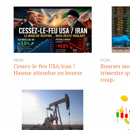
08/04
01/04
Cessez-le-feu USA/iran !
Bourses mon
Hausse attendue en bourse
trimestre q
coup.