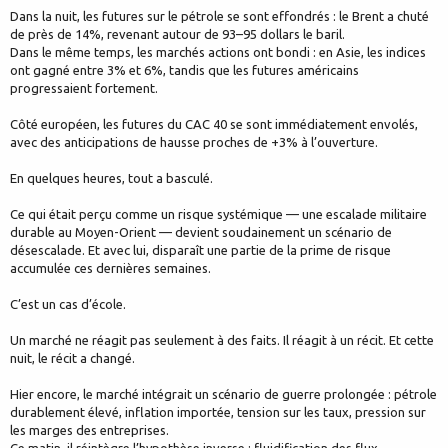
Dans la nuit, les futures sur le pétrole se sont effondrés : le Brent a chuté
de près de 14%, revenant autour de 93–95 dollars le baril.
Dans le même temps, les marchés actions ont bondi : en Asie, les indices
ont gagné entre 3% et 6%, tandis que les futures américains
progressaient fortement.
Côté européen, les futures du CAC 40 se sont immédiatement envolés,
avec des anticipations de hausse proches de +3% à l’ouverture.
En quelques heures, tout a basculé.
Ce qui était perçu comme un risque systémique — une escalade militaire
durable au Moyen-Orient — devient soudainement un scénario de
désescalade. Et avec lui, disparaît une partie de la prime de risque
accumulée ces dernières semaines.
C’est un cas d’école.
Un marché ne réagit pas seulement à des faits. Il réagit à un récit. Et cette
nuit, le récit a changé.
Hier encore, le marché intégrait un scénario de guerre prolongée : pétrole
durablement élevé, inflation importée, tension sur les taux, pression sur
les marges des entreprises.
Ce matin, il réintègre l’hypothèse inverse : fluidification des flux