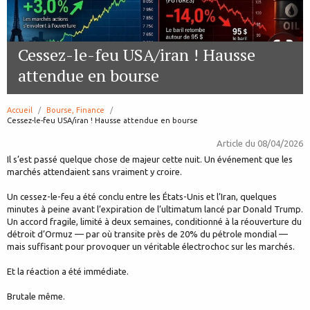
Cessez-le-feu USA/iran ! Hausse
attendue en bourse
Accueil
Bourse, Finance
page:
Cessez-le-feu USA/iran ! Hausse attendue en bourse
Article du
08/04/2026
Il s’est passé quelque chose de majeur cette nuit. Un événement que les
marchés attendaient sans vraiment y croire.
Un cessez-le-feu a été conclu entre les États-Unis et l’Iran, quelques
minutes à peine avant l’expiration de l’ultimatum lancé par Donald Trump.
Un accord fragile, limité à deux semaines, conditionné à la réouverture du
détroit d’Ormuz — par où transite près de 20% du pétrole mondial —
mais suffisant pour provoquer un véritable électrochoc sur les marchés.
Et la réaction a été immédiate.
Brutale même.